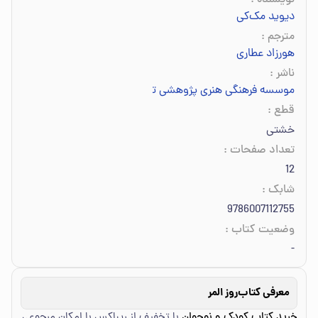
نویسنده
:
دیوید مک‌کی
مترجم
:
هورزاد عطاری
ناشر
:
موسسه فرهنگی هنری پژوهشی تاریخ ادبیات کودکان
قطع
:
خشتی
تعداد صفحات
:
12
شابک
:
9786007112755
وضعیت کتاب
:
-
معرفی کتاب
روز المر
خرید کتاب کودک و نوجوان
با تخفیف از ریباکس با امکان مرجوعی