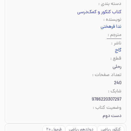
دسته بندی
:
کتاب کنکور و کمک‌درسی
نویسنده
:
ندا فرهختی
مترجم
:
ناشر
:
گاج
قطع
:
رحلی
تعداد صفحات
:
240
شابک
:
9786220307297
وضعیت کتاب
:
دست دوم
کنکور ریاضی
دوازدهم ریاضی
فرمول ۲۰