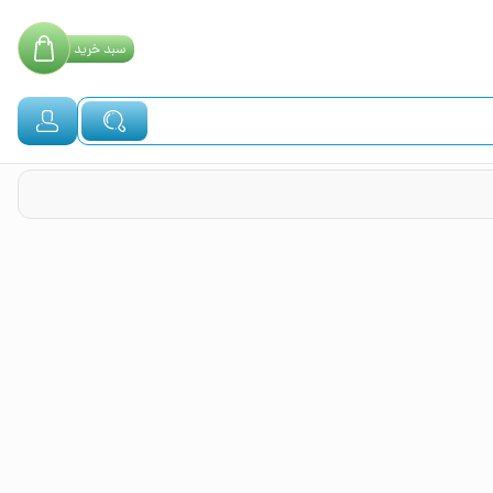
سبد
خرید