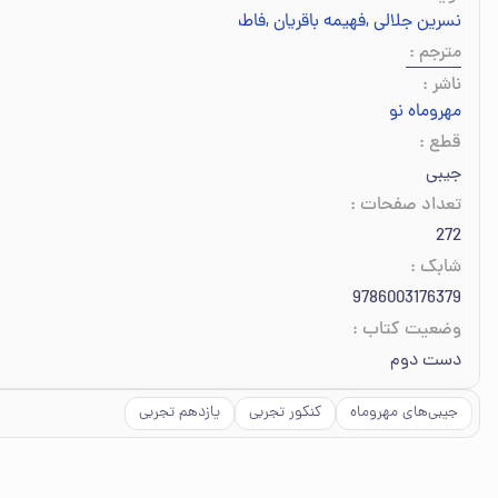
نسرین جلالی
,
فهیمه باقریان
,
فاطمه‌سادات فتوحی
,
مریم صابری‌برون
,
مترجم
:
ناشر
:
مهروماه نو
قطع
:
جیبی
تعداد صفحات
:
272
شابک
:
9786003176379
وضعیت کتاب
:
دست دوم
جیبی‌های مهروماه
کنکور تجربی
یازدهم تجربی