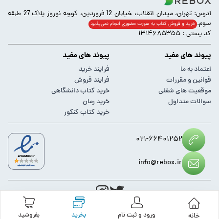
آدرس: تهران، میدان انقلاب، خیابان 12 فروردین، کوچه نوروز پلاک 27 طبقه
سوم.
خرید و فروش کتاب به صورت حضوری انجام‌ نمی‌پذیرد
کد پستی : ۱۳۱۴۶۸۵۳۵۵
پیوند های مفید
پیوند های مفید
اعتماد به ما
فرایند خرید
قوانین و مقررات
فرایند فروش
موقعیت های شغلی
خرید کتاب دانشگاهی
سوالات متداول
خرید رمان
خرید کتاب کنکور
۰۲۱-۶۶۴۰۱۲۵۲
info@rebox.ir
کلیه حقوق مادی و معنوی این وبسایت متعلق به
ریباکس
می باشد.
ورود و ثبت نام
بخرید
بفروشید
خانه