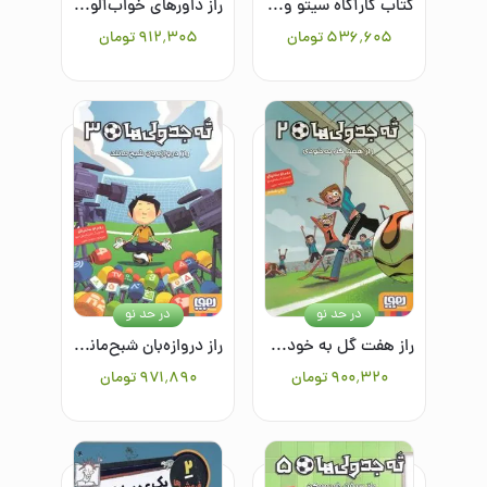
کتاب کارآگاه سیتو و دستیارش چین می ادو 10: پرونده‌ی ویژه: فراتر از ترس!
راز داورهای خواب‌آلود(ته جدولی ها1)
۵۳۶٬۶۰۵
تومان
۹۱۲٬۳۰۵
تومان
در حد نو
در حد نو
راز هفت گل به خودی (ته جدولی ها2)
راز دروازه‌بان شبح‌مانند (ته جدولی ها 3 )
۹۰۰٬۳۲۰
تومان
۹۷۱٬۸۹۰
تومان