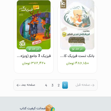
در حد نو
در حد نو
بانک تست فیزیک کامل تجربی (جلد اول)
فیزیک 3 جامع (ویژه رشته تجربی): قابل استفاده برای دانش‌آموزان پایه دوازدهم دوره دوم متوسطه و داوطلبان آزمون سراسری دانشگاه‌ها(جلد دوم)
۴۸۶٬۱۵۰
تومان
۳۷۲٬۴۲۰
تومان
صفحه قبل
صفحه بعد
4
3
2
1
ضمانت کیفیت کتاب