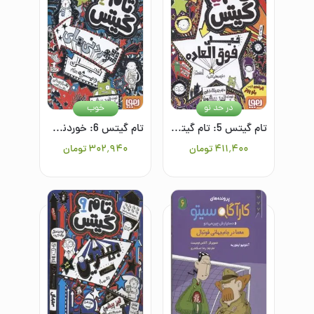
در حد نو
خوب
تام گیتس 5: تام گیتس خیلی فوق‌العاده است (توی بعضی کارها)
تام گیتس 6: خوردنی‌های خیلی ویژه (...نه)
۴۱۱٬۴۰۰
تومان
۳۰۲٬۹۴۰
تومان