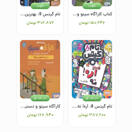
خوب
خوب
کتاب کارآگاه سیتو و دستیارش چین می ادو 6: معما در جام جهانی فوتبال
تام گیتس 9: بهترین کلاس (تقریبا)
۱۵۰٬۲۴۶
تومان
۳۰۲٬۸۷۲
تومان
در حد نو
در حد نو
تام گیتس 8: آره! نه. (شاید....)
کارآگاه سیتو و دستیارش چین می‌ادو 5: در جستجوی موها
۳۸۷٬۲۰۰
تومان
۱۶۶٬۹۴۰
تومان