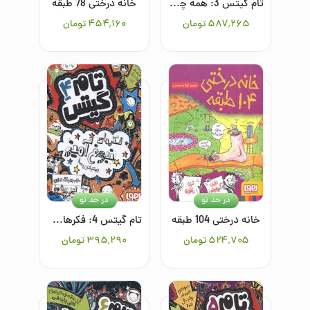
تام گیتس 3: همه چی محشر است (نسبتا)
خانه درختی 78 طبقه
۵۸۷٬۲۶۵
تومان
۴۵۴٬۱۶۰
تومان
در حد نو
در حد نو
خانه درختی 104 طبقه
تام گیتس 4: فکرهای نبوغ‌آمیز (بیشترشان)
۵۲۴٬۷۰۵
تومان
۳۹۵٬۲۹۰
تومان