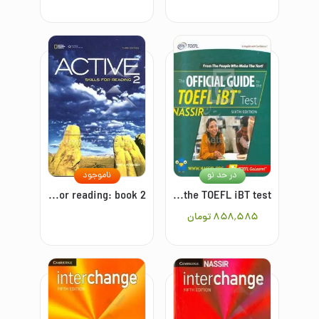
در حد نو
ناموجود
Active skills for reading: book 2
The official guide to the TOEFL iBT test
۸۵۸٬۵۸۵
تومان