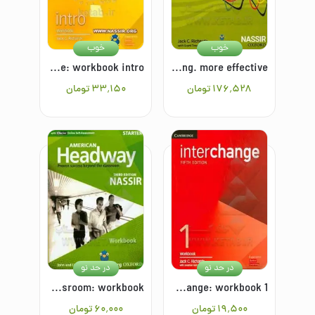
خوب
خوب
Interchange: workbook intro
Basic tactics for listening: more listening. more testing. more effective
۱۷۶٬۵۲۸
تومان
۳۳٬۱۵۰
تومان
در حد نو
در حد نو
American headway: proven success beyond the classroom: workbook
Interchange: workbook 1
۱۹٬۵۰۰
تومان
۶۰٬۰۰۰
تومان