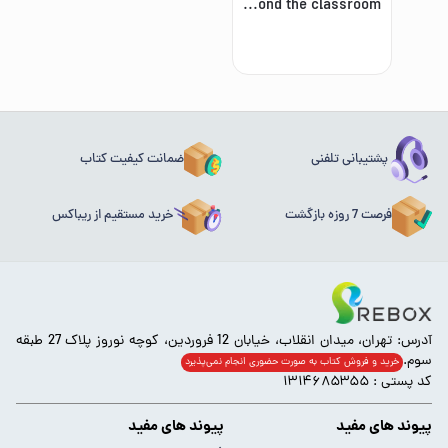
American headway starter: proven success beyond the classroom
پشتیبانی تلفنی
ضمانت کیفیت کتاب
فرصت 7 روزه بازگشت
خرید مستقیم از ریباکس
آدرس: تهران، میدان انقلاب، خیابان 12 فروردین، کوچه نوروز پلاک 27 طبقه
سوم.
خرید و فروش کتاب به صورت حضوری انجام‌ نمی‌پذیرد
کد پستی : ۱۳۱۴۶۸۵۳۵۵
پیوند های مفید
پیوند های مفید