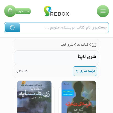
سبد
خرید
کتاب ها
شری لاپنا
شری لاپنا
مرتب سازی
13
کتاب