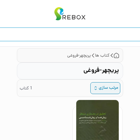
کتاب ها
پریچهر-فروغی
پریچهر-فروغی
مرتب سازی
1
کتاب