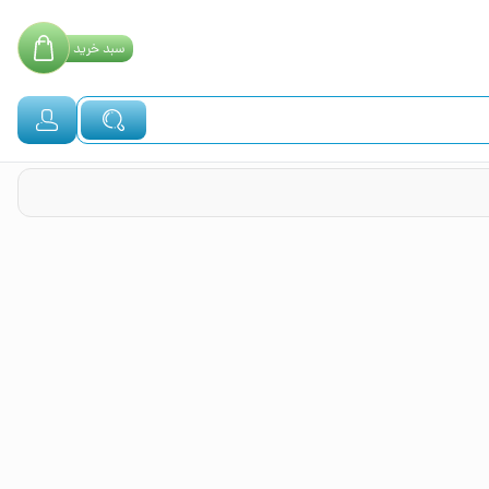
سبد
خرید