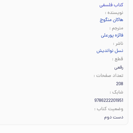
کتاب فلسفی
نویسنده
:
هاکان منگوچ
مترجم
:
فائزه پورعلی
ناشر
:
نسل نواندیش
قطع
:
رقعی
تعداد صفحات
:
208
شابک
:
9786222201951
وضعیت کتاب
:
دست دوم