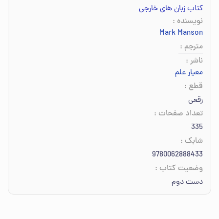
کتاب زبان های خارجی
نویسنده
:
Mark Manson
مترجم
:
ناشر
:
معیار علم
قطع
:
رقعی
تعداد صفحات
:
335
شابک
:
9780062888433
وضعیت کتاب
:
دست دوم