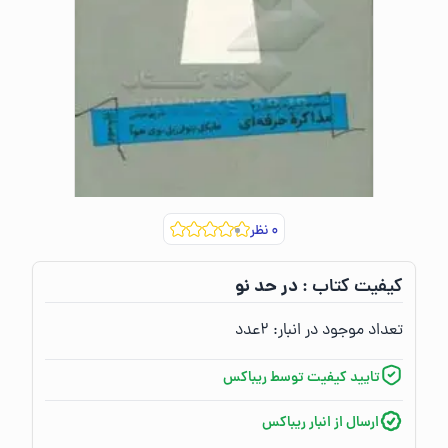
۰
نظر
در حد نو
کیفیت کتاب :‌
تعداد موجود در انبار:‌
۲
عدد
تایید کیفیت توسط ریباکس
ارسال از انبار ریباکس