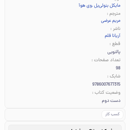
مایکل بنولی‌یل
,
وی هوآ
مترجم
:
مریم عرضی
ناشر
:
آریانا قلم
قطع
:
پالتویی
تعداد صفحات
:
98
شابک
:
9786007677315
وضعیت کتاب
:
دست دوم
کسب کار