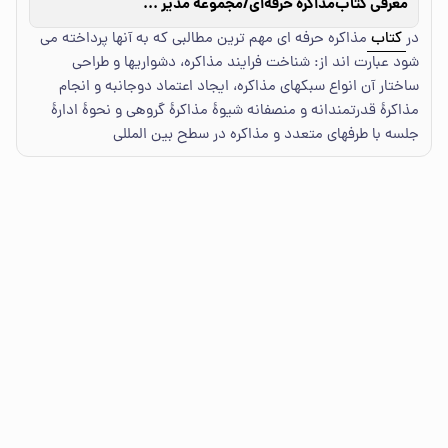
معرفی کتاب
مذاکره حرفه‌ای/مجموعه مدیر حرفه ای2
در
کتاب
مذاکره حرفه ای مهم ترین مطالبی که به آنها پرداخته می
شود عبارت اند از: شناخت فرایند مذاکره، دشواری­ها و طراحی
ساختار آن انواع سبک­های مذاکره، ایجاد اعتماد دوجانبه و انجام
مذاکرۀ قدرتمندانه و منصفانه شیوۀ مذاکرۀ گروهی و نحوۀ ادارۀ
جلسه با طرف­های متعدد و مذاکره در سطح بین المللی