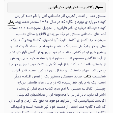
معرفی کتاب
رساله درباره‌ی نادر فارابی
مستور بعد از انتشار آخرین اثر داستانی اش با نام «سه گزارش
کوتاه درباره ی نوید و نگار» که در سال ۱۳۹۰ منتشر شده بود،
رمان
کوتاه «رساله درباره ی نادر فارابی» را تحویل نشرچشمه داده است.
آدم های مصطفی مستور در یک مرزبندی قاطع و مطلق تقسیم
میشوند به: آدمهای “کاملا تاریک” و آدمهای “کاملا روشن”. تاریک
های او در جایگاهی سمبلیک - ناظم مدرسه- بر مسند قدرت اند، و
روشن های او در کنشی جالب، در دو سوی بردار آگاهی قرار دارند؛ یا
از فرط ناآگاهی معصوم اند - مستور آنها را ساده، خوب، بی پرسش
از هستی- قلمداد میکند یا از فرط آگاهی و تفکر درباره جهان در مرز
پوچی اند. جهان داستانی او جدال این دو نیرو است. نادر فارابی
شخصیت
کتاب
جدید مصطفی مستور یک از نفس افتاده دیگر
است، یک به پایان خط رسیده که در یاس های فلسفی درباره
چیستی اتفاقات هستی، با آدم های کتاب های قبلی نویسنده
اشتراک دارد، نادر فارابی با مجموعه ای از برداشتهای کمابیش
اگزیستانسیالیستی که از شرایط موجود به نفع یک آرمان و ایده آل
گم شده گلایه مند است، از دست خود نیز خسته است و نمیداند