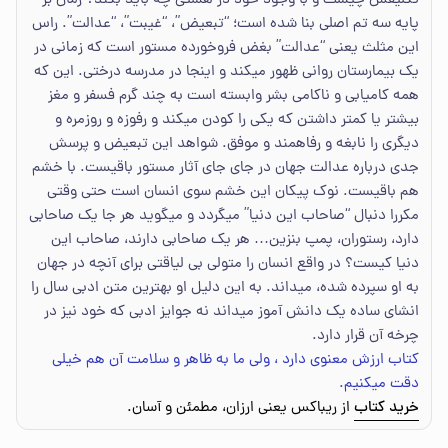
تکلیفش چیست و با وجود خود در هستی چه باید بکند؟ رمان بر
پایه سه تم اصلی بنا شده است؛ “تبعیض”، “غیبت”، “عدالت”. راس
این مثلث یعنی “عدالت” بغض فروخورده مستور است که زمانی در
یک بیمارستان روانی ظهور میکند و اینجا در مدرسه درختی. این که
همه کامیابی و ناکامی بشر وابسته است به چند گرم فسفر و مغز
بیشتر یا کمتر داشتن که یکی را کودن میکند و رفوزه و روزمره و
دیگری را نابغه و رفاهمند و موفق. شواهد این تبعیض و پرسش
جدی درباره عدالت جهان در جای جای آثار مستور باقیست. با خشم
هم باقیست. نوک پیکان این خشم سوی انسان است حتی وقتی
مکررا دنبال “صاحاب این دنیا” میگردد و میگوید هر جا یک صاحابی
دارد، رستوران، پمپ بنزین… هر یک صاحابی دارند، صاحاب این
دنیا کیست؟ در واقع انسان را متولی بی لیاقتی برای آنچه در جهان
به او سپرده شده، میداند. به این دلیل او بهترین متن ادبی سال را
انشای ساده یک دانش آموز میداند نه جوایز ادبی که خود نیز در
چرخه آن قرار دارد.
کتاب ارزش معنوی دارد ، ولی ما به ظاهر و سلامت آن هم خیلی
دقت میکنیم.
خرید کتاب
از ریباکس یعنی ارزان، مطمئن و آسان.