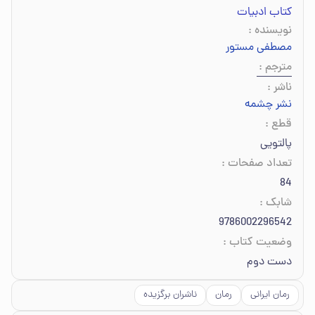
کتاب ادبیات
نویسنده
:
مصطفی مستور
مترجم
:
ناشر
:
نشر چشمه
قطع
:
پالتویی
تعداد صفحات
:
84
شابک
:
9786002296542
وضعیت کتاب
:
دست دوم
رمان ایرانی
رمان
ناشران برگزیده