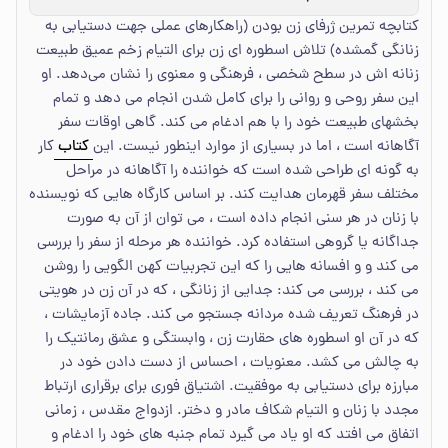
کتابچه تمرین ژرفای زن بودن (راهکارهای عملی جهت دستیابی به
زنانگی گمشده) تلاش اسطوره ای زن برای التیام زخم عمیق طبیعت
زنانه اش در سطح شخصی ، فرهنگی و معنوی را نشان می‌دهد. او
این سفر روحی و روانی را برای کامل شدن انجام می دهد و تمام
بخشهای طبیعت خود را با هم ادغام می کند. گاهی اوقات سفر
آگاهانه است ، اما در بسیاری از موارد اینطور نیست. این
کتاب
کار
به گونه ای طراحی شده است که خواننده را آگاهانه در مراحل
مختلف سفر قهرمان هدایت کند. بر اساس کارگاه هایی که نویسنده
با زنان در هر سنی انجام داده است ، می توان از آن به صورت
جداگانه یا گروهی استفاده کرد. خواننده هر مرحله از سفر را بررسی
می کند و و افسانه هایی را که این تجربیات کهن الگویی را روشن
می کند ، بررسی می کند: جدایی از زنانگی ، که در آن زن در هویتی
در فرهنگ تعریف شده مردانه جستجو می کند. جاده آزمایشات ،
که در آن او اسطوره های حقارت زن ، وابستگی و عشق رمانتیک را
به چالش می کشد. معنویات ، احساس از دست دادن خود در
مبارزه برای دستیابی به موفقیت. اشتیاق فوری برای برقراری ارتباط
مجدد با زنان و التیام شکاف مادر و دختر. ازدواج مقدس ، زمانی
اتفاق می افتد که او یاد می گیرد تمام جنبه های خود را ادغام و