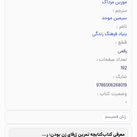
مورین مرداک
مترجم
:
سیمین موحد
ناشر
:
بنیاد فرهنگ زندگی
قطع
:
رقعی
تعداد صفحات
:
192
شابک
:
9786006268019
وضعیت کتاب
:
-
زنان فمنیسم
معرفی کتاب
کتابچه تمرین ژرفای زن بودن: راهکارهای عملی جهت دستیابی به زنانگی گمشده