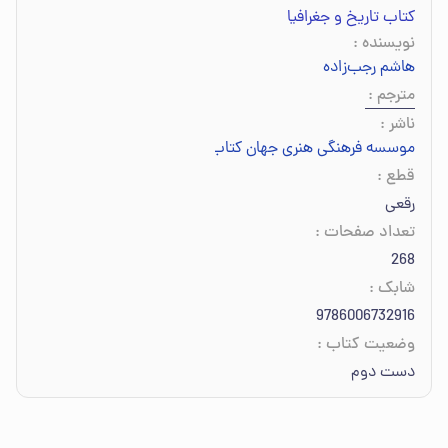
کتاب تاریخ و جغرافیا
نویسنده
:
هاشم رجب‌زاده
مترجم
:
ناشر
:
موسسه فرهنگی هنری جهان کتاب
قطع
:
رقعی
تعداد صفحات
:
268
شابک
:
9786006732916
وضعیت کتاب
:
دست دوم