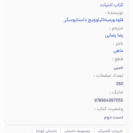
کتاب ادبیات
نویسنده
:
فئودورمیخائیلوویچ داستایوسکی
مترجم
:
رضا رضایی
ناشر
:
ماهی
قطع
:
جیبی
تعداد صفحات
:
260
شابک
:
9789649971155
وضعیت کتاب
:
دست دوم
ادبیات کلاسیک
مجموعه داستان
داستان کوتاه