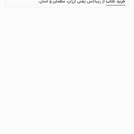
خرید کتاب
از ریباکس یعنی ارزان، مطمئن و آسان.