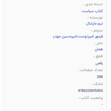
دسته بندی
:
کتاب سیاست
نویسنده
:
تیم مارشال
مترجم
:
فرمهر امیردوست
,
امیرحسین مهدی‌زاده
ناشر
:
همان
قطع
:
رقعی
تعداد صفحات
:
288
شابک
:
9786229915950
وضعیت کتاب
:
-