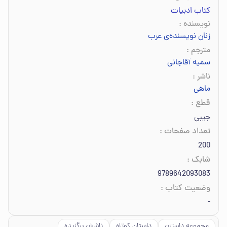
کتاب ادبیات
نویسنده
:
زنان نویسنده‌ی عرب
مترجم
:
سمیه آقاجانی
ناشر
:
ماهی
قطع
:
جیبی
تعداد صفحات
:
200
شابک
:
9789642093083
وضعیت کتاب
:
-
مجموعه داستان
داستان کوتاه
ناشران برگزیده