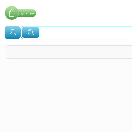
سبد
خرید