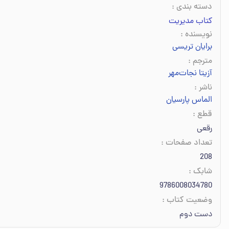
دسته بندی
:
کتاب مدیریت
نویسنده
:
برایان تریسی
مترجم
:
آزیتا نجات‌مهر
ناشر
:
الماس پارسیان
قطع
:
رقعی
تعداد صفحات
:
208
شابک
:
9786008034780
وضعیت کتاب
:
دست دوم