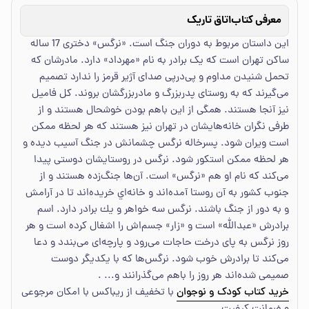
معرفی کتاب
اتاق تاریک
این داستان مربوط به دوران جنگ است. «نرگس» دختری 17 ساله
ساکن تهران است که یک برادر به نام «مهرداد» دارد. مادرشان که
تحمل شنیدن مداوم و پی‌درپی صدای آژیر قرمز را ندارد تصمیم
می‌گیرند که به روستای پدربزرگ و مادربزرگشان بروند. کل فامیل
نیز آنجا هستند. همگی از این باهم بودن خوشحال هستند و از
طرفی نگران خانه‌هایشان در تهران نیز هستند که هر لحظه ممکن
است ویران شود. پسرخاله نرگس چشمانش در جنگ آسیب دیده و
هر لحظه ممکن استکور شود. نرگس در روستایشان دوستی پیدا
می‌کند که نام او هم «نرگس» است. آن‌ها جنگ‌زده هستند و از
جنوب کشور به آن روستا آمده‌اند و خانه‌اي خریده‌اند تا در آرامش
و به دور از جنگ باشند. نرگس سه خواهر و يك برادر دارد. اسم
برادرش «عبدالله» است و «زار» جسم‌اش را اشغال کرده است و هر
روز نرگس به پای درخت حاجات می‌رود و پارچه‌ای می‌بندد و دعا
می‌کند تا برادرش خوب شود. نرگس‌ها که با یکدیگر دوست
صمیمی شده‌اند هر روز را باهم می‌گذرانند و... .
خرید کتاب کودک و نوجوان
با تخفیف از ریباکس با امکان مرجوعی