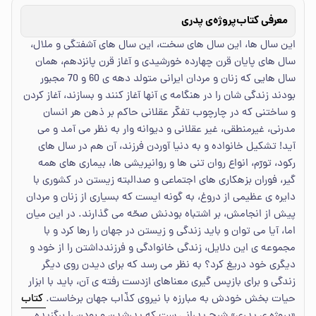
معرفی کتاب
پروژه‌ی پدری
این سال ها، این سال های سخت، این سال های آشفتگی و ملال،
سال های پایان قرن چهارده خورشیدی و آغاز قرن پانزدهم، همان
سال هایی که زنان و مردان ایرانی متولد دهه ی 60 و 70 مجبور
بودند زندگی شان را در هنگامه ی آنها آغاز کنند و بسازند، آغاز کردن
و ساختنی که در چارچوب تفکّر عقلانی حاکم بر ذهن هر انسان
مدرنی، غیرمنطقی، غیر عقلانی و دیوانه وار به نظر می آمد و می
آید! تشکیل خانواده و به دنیا آوردن فرزند، آن هم در سال های
رکود، تورّم، انواع روان تنی ها و روانپریشی ها، بیماری های همه
گیر، فوران بزهکاری های اجتماعی و صدالبته زیستن در کشوری با
دایره ی عظیمی از دروغ، به گونه ایست که بسیاری از زنان و مردان
پیش از انجامش، بر اشتباه بودنش صحّه می گذارند. در این میان
اما، آیا می توان و باید زندگی و زیستن در جهان را رها کرد و با
مجموعه ی این دلایل، زندگی خانوادگی و فرزندداشتن را از خود و
دیگری خود دریغ کرد؟ به نظر می رسد که برای دیدن روی دیگر
زندگی و برای بازپس گیری معناهای ازدست رفته ی آن، باید با ابزار
حیات بخش خودش به مبارزه با نیروی کذّاب جهان برخاست.
کتاب