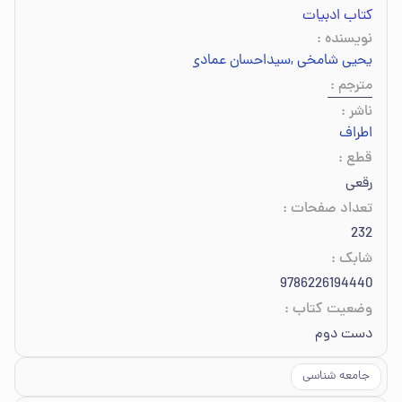
کتاب ادبیات
نویسنده
:
یحیی شامخی
,
سیداحسان عمادی
,
حسام آبنوس
,
قاسم فتحی
,
حسام‌ا
مترجم
:
ناشر
:
اطراف
قطع
:
رقعی
تعداد صفحات
:
232
شابک
:
9786226194440
وضعیت کتاب
:
دست دوم
جامعه شناسی