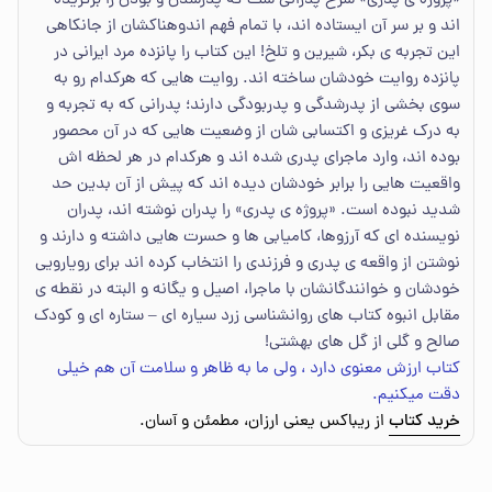
«پروژه ی پدری» شرح پدرانی ست که پدرشدن و بودن را برگزیده
اند و بر سر آن ایستاده اند، با تمام فهم اندوهناکشان از جانکاهی
این تجربه ی بکر، شیرین و تلخ! این کتاب را پانزده مرد ایرانی در
پانزده روایت خودشان ساخته اند. روایت هایی که هرکدام رو به
سوی بخشی از پدرشدگی و پدربودگی دارند؛ پدرانی که به تجربه و
به درک غریزی و اکتسابی شان از وضعیت هایی که در آن محصور
بوده اند، وارد ماجرای پدری شده اند و هرکدام در هر لحظه اش
واقعیت هایی را برابر خودشان دیده اند که پیش از آن بدین حد
شدید نبوده است. «پروژه ی پدری» را پدران نوشته اند، پدران
نویسنده ای که آرزوها، کامیابی ها و حسرت هایی داشته و دارند و
نوشتن از واقعه ی پدری و فرزندی را انتخاب کرده اند برای رویارویی
خودشان و خوانندگانشان با ماجرا، اصیل و یگانه و البته در نقطه ی
مقابل انبوه کتاب های روانشناسی زرد سیاره ای – ستاره ای و کودک
صالح و گلی از گل های بهشتی!
کتاب ارزش معنوی دارد ، ولی ما به ظاهر و سلامت آن هم خیلی
دقت میکنیم.
خرید کتاب
از ریباکس یعنی ارزان، مطمئن و آسان.