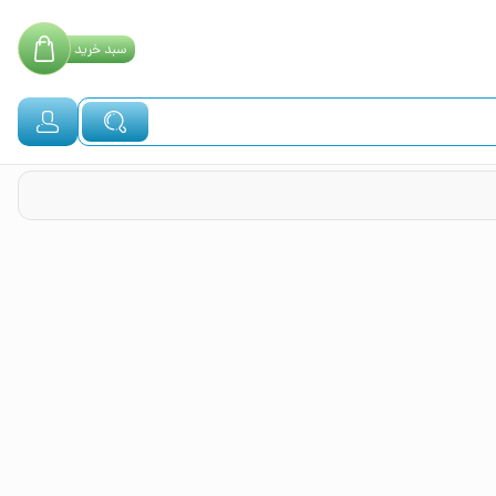
سبد
خرید