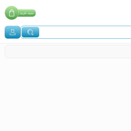
سبد
خرید