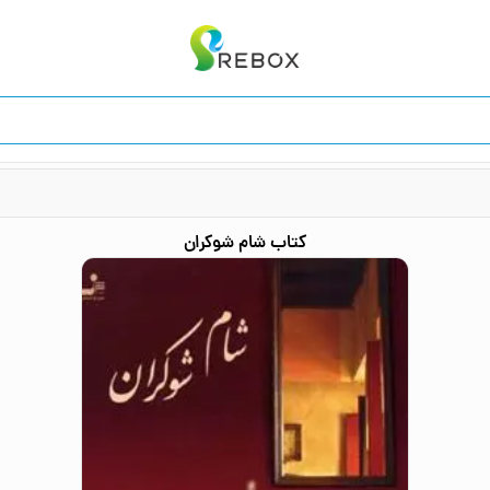
کتاب
شام شوکران