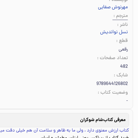
نویسنده
:
مهرنوش صفایی
مترجم
:
ناشر
:
نسل نواندیش
قطع
:
رقعی
تعداد صفحات
:
482
شابک
:
9789644126802
وضعیت کتاب
:
-
معرفی کتاب
شام شوکران
کتاب ارزش معنوی دارد ، ولی ما به ظاهر و سلامت آن هم خیلی دقت میک