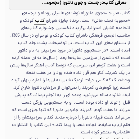
معرفی کتاب
در جست و جوی دلتورا (مجموعه دوم)
کتاب «در جستجوی دلتورا» نوشته‌ی «امیلی رودا» و ترجمه‌ی
«محبوبه نجف خانی» است. برنده جایزه شورای
کتاب
کودک و
اتحادیه ناشران استرالیا، برگزیده نخستین جشنواره کتاب‌های
مناسب انجمن فرهنگی ناشران کتاب کودک و نوجوان در سال 1385،
از دستاوردهای این کتاب است. در توضیحات پشت جلد کتاب
آمده است: «در جستجوی دلتورا در مورد سرزمینی به نام دلتورا
است که دشمن از سرزمین سایه‌ها بعد از سال‌ها به آن حمله کرده
است و هفت گوهر این سرزمین که توسط آدین آهنگر سال‌ها پیش
در یک کمربند کنار هم قرار داده شده بود را در هفت نقطه
وحشتناک که کسی جرات نزدیک شدن به آن‌ها را ندارد پنهان کرده
است، زیرا گوهرهای کمربند را نمی‌توان از مرزهای دلتورا خارج کرد.
لیف شانزده ساله می‌پذیرد وعده ای را به انجام برساند که پدرش
قبل از تولد او داده بوده است. او به جستجویی بزرگی دست
می‌‌زند تا هفت گوهر کمربند جادویی دلتورا که تنها چیزی است که
می‌تواند هفت قبیله دلتورا را دوباره متحد کند و سرزمینشان را از
ظلم ارباب سایه‌ها نجات دهد را پیدا کند.» این کتاب را انتشارات
«قدیانی» منتشر کرده است.