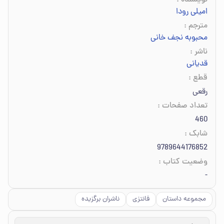
نویسنده
:
امیلی رودا
مترجم
:
محبوبه نجف خانی
ناشر
:
قدیانی
قطع
:
رقعی
تعداد صفحات
:
460
شابک
:
9789644176852
وضعیت کتاب
:
-
مجموعه داستان
فانتزی
ناشران برگزیده