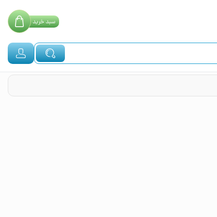
سبد
خرید