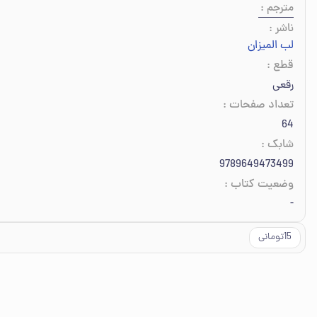
مترجم
:
ناشر
:
لب المیزان
قطع
:
رقعی
تعداد صفحات
:
64
شابک
:
9789649473499
وضعیت کتاب
:
-
15تومانی