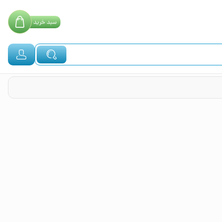
سبد
خرید