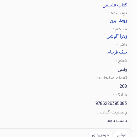
کتاب فلسفی
نویسنده
:
روندا برن
مترجم
:
زهرا آلوشی
ناشر
:
نیک فرجام
قطع
:
رقعی
تعداد صفحات
:
208
شابک
:
9786226395083
وضعیت کتاب
:
دست دوم
عرفان
خودپروری