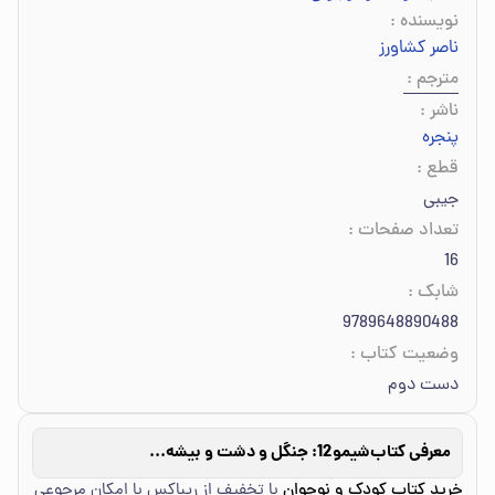
نویسنده
:
ناصر کشاورز
مترجم
:
ناشر
:
پنجره
قطع
:
جیبی
تعداد صفحات
:
16
شابک
:
9789648890488
وضعیت کتاب
:
دست دوم
معرفی کتاب
شیمو12: جنگل و دشت و بیشه کی دوست شیمو می شه
خرید کتاب کودک و نوجوان
با تخفیف از ریباکس با امکان مرجوعی