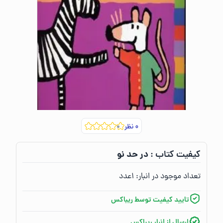
۰
نظر
در حد نو
کیفیت کتاب :‌
تعداد موجود در انبار:‌
۱
عدد
تایید کیفیت توسط ریباکس
ارسال از انبار ریباکس