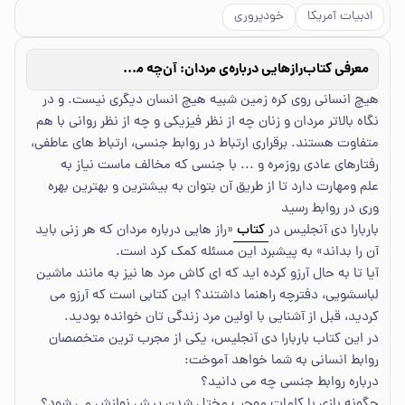
ادبیات آمریکا
خودپروری
معرفی کتاب
رازهایی درباره‌ی مردان: آن‌چه می‌بایست هر زنی بداند: سردکننده‌های جنسی چیستند؟
هیچ انسانی روی کره زمین شبیه هیچ انسان دیگری نیست. و در
نگاه بالاتر مردان و زنان چه از نظر فیزیکی و چه از نظر روانی با هم
متفاوت هستند. برقراری ارتباط در روابط جنسی، ارتباط های عاطفی،
رفتارهای عادی روزمره و ... با جنسی که مخالف ماست نیاز به
علم ومهارت دارد تا از طریق آن بتوان به بیشترین و بهترین بهره
وری در روابط رسید
باربارا دی آنجلیس در
کتاب
«راز هایی درباره مردان که هر زنی باید
آن را بداند» به پیشبرد این مسئله کمک کرد است.
آیا تا به حال آرزو کرده اید که ای کاش مرد ها نیز به مانند ماشین
لباسشویی، دفترچه راهنما داشتند؟ این کتابی است که آرزو می
کردید، قبل از آشنایی با اولین مرد زندگی تان خوانده بودید.
در این کتاب باربارا دی آنجلیس، یکی از مجرب ترین متخصصان
روابط انسانی به شما خواهد آموخت:
درباره روابط جنسی چه می دانید؟
چگونه بازی با کلمات موجب مختل شدن پیش نوازش می شود؟