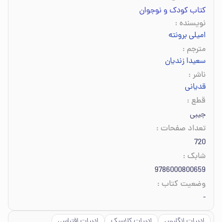
کتاب کودک و نوجوان
نویسنده
:
امیلی برونته
مترجم
:
سعیدا زندیان
ناشر
:
قدیانی
قطع
:
جیبی
تعداد صفحات
:
720
شابک
:
9786000800659
وضعیت کتاب
:
-
ادبیات انگلیس
ادبیات کلاسیک
ادبیات اقتباسی