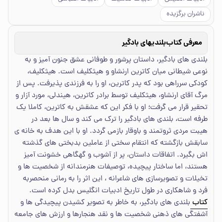
ناشران برگزیده
معرفی کتاب
بلندیهای بادگیر
بلندی های بادگیر، داستان پرشور و طوفانی عشق جنون آمیز و به
نوعی شیطانی میان کاترین ارنشاو و هیثکلیف است. هیثکلیف،
کودکی سرراهی بود که پدر کاترین، او را به فرزندی پذیرفت. پس از
مرگ آقای ارنشاو، هیثکلیف توسط برادر کاترین، هیندلی، مورد آزار و
تحقیر قرار می گرفت؛ او با فکر این که عشقش به کاترین، کاملا یک
طرفه است، بلندی های بادگیر را ترک می کند و سال ها بعد در
هیبت مردی ثروتمند و باوقار بازمی گردد. او با این هدف به خانه ی
سابقش بازگشته که انتقام سختی از عاملین بدبختی های گذشته
اش بگیرد. اتفاقات داستان، پر از آشوب و گهگاهی خشونت آمیز
هستند، اما ساختار پیچیده، توصیفات هنرمندانه از شخصیت ها و
تخیلات و تصویرسازی های شاعرانه ، این اثر را به رمانی منحصربه
فرد و شاهکاری در طول تاریخ ادبیات انگلیس بدل کرده است.
کتاب
بلندی های بادگیر، به خاطر به تصویر کشیدن پیچیدگی ها و
آشفتگی های ذهنی شخصیت ها و نقد هنجارها و ارزش های جامعه