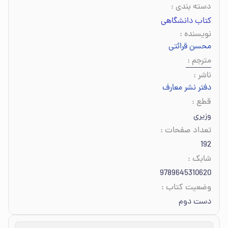
دسته بندی
:
کتاب دانشگاهی
نویسنده
:
محسن قرائتی
مترجم
:
ناشر
:
دفتر نشر معارف
قطع
:
وزیری
تعداد صفحات
:
192
شابک
:
9789645310620
وضعیت کتاب
:
دست دوم