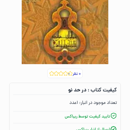
۰
نظر
در حد نو
کیفیت کتاب :‌
تعداد موجود در انبار:‌
۱
عدد
تایید کیفیت توسط ریباکس
ارسال از انبار ریباکس