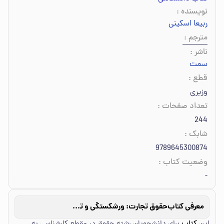
نویسنده
:
ربیعا اسکینی
مترجم
:
ناشر
:
سمت
قطع
:
وزیری
تعداد صفحات
:
244
شابک
:
9789645300874
وضعیت کتاب
:
-
معرفی کتاب
حقوق تجارت: ورشکستگی و تصفیه امور ورشکسته