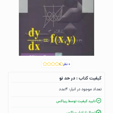
۰
نظر
در حد نو
کیفیت کتاب :‌
تعداد موجود در انبار:‌
۴
عدد
تایید کیفیت توسط ریباکس
ارسال از انبار ریباکس