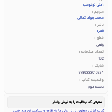
آملی نوتومب
مترجم
:
محمدجواد کمالی
ناشر
:
قطره
قطع
:
رقعی
تعداد صفحات
:
132
شابک
:
9786222010294
وضعیت کتاب
:
دست دوم
معرفی کتاب
قلبت را به تپش وادار
کتاب ارزش معنوی دارد ، ولی ما به ظاهر و سلامت آن هم خیلی