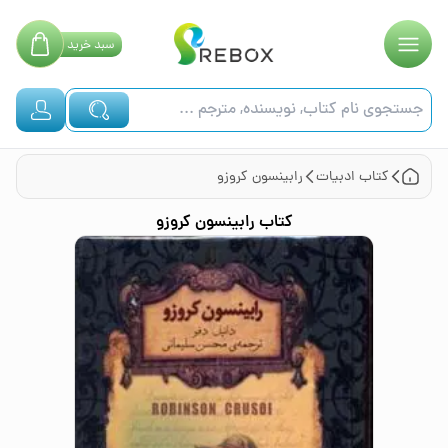
سبد
خرید
کتاب
ادبیات
رابینسون کروزو
کتاب
رابینسون کروزو