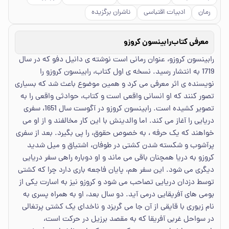
رمان
ادبیات اقتباسی
ناشران برگزیده
معرفی کتاب
رابینسون کروزو
رابینسون کروزو، عنوان رمانی است نوشته ی دانیل دفو که در سال
1719 به انتشار رسید. نسخه ی اول کتاب، رابینسون کروزو را
نویسنده ی اثر معرفی می کرد و همین موضوع باعث شد که بسیاری
تصور کنند که او انسانی واقعی است و کتاب، حوادثی واقعی را به
تصویر کشیده است. رابینسون کروزو در آگوست سال 1651، سفری
دریایی را آغاز می کند. اما والدینش با این کار مخالفند و از او می
خواهند که یک حرفه ، به خصوص حقوق، را پی بگیرد. بعد از سفری
پرآشوب و شکسته شدن کشتی در طوفان، اشتیاق و میل شدید
کروزو به دریا همچنان باقی می ماند و او دوباره راهی سفر دریایی
دیگری می شود. این سفر هم، پایان فاجعه باری دارد چرا که کشتی
توسط دزدان دریایی تصاحب می شود و کروزو نیز به اسارت یکی از
بومی های آفریقایی درمی آید. دو سال بعد، او به همراه پسری به
نام زیوری با قایقی از آن جا می گریزد و ناخدای یک کشتی پرتغالی
در سواحل غربی آفریقا که به مقصد برزیل در حرکت است،