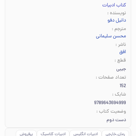
کتاب ادبیات
نویسنده
:
دانیل دفو
مترجم
:
محسن سلیمانی
ناشر
:
افق
قطع
:
جیبی
تعداد صفحات
:
152
شابک
:
9789643694999
وضعیت کتاب
:
دست دوم
رمان_خارجی
ادبیات انگلیس
ادبیات کلاسیک
پرفروش