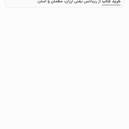
خرید کتاب
از ریباکس یعنی ارزان، مطمئن و آسان.