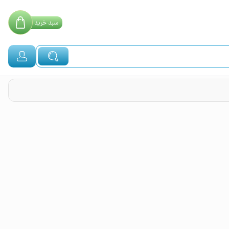
سبد
خرید