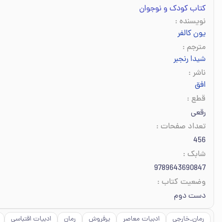
کتاب کودک و نوجوان
نویسنده
:
یون کالفر
مترجم
:
شیدا رنجبر
ناشر
:
افق
قطع
:
رقعی
تعداد صفحات
:
456
شابک
:
9789643690847
وضعیت کتاب
:
دست دوم
رمان_خارجی
ادبیات معاصر
پرفروش
رمان
ادبیات اقتباسی