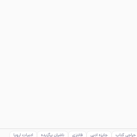
حراجی کتاب
جایزه ادبی
فانتزی
ناشران برگزیده
ادبیات اروپا