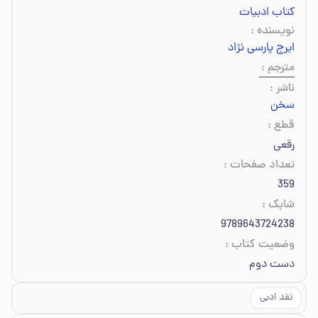
کتاب ادبیات
نویسنده
:
ایرج پارسی نژاد
مترجم
:
ناشر
:
سخن
قطع
:
رقعی
تعداد صفحات
:
359
شابک
:
9789643724238
وضعیت کتاب
:
دست دوم
نقد ادبی