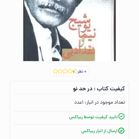
۰
نظر
در حد نو
کیفیت کتاب :‌
تعداد موجود در انبار:‌
۱
عدد
تایید کیفیت توسط ریباکس
ارسال از انبار ریباکس