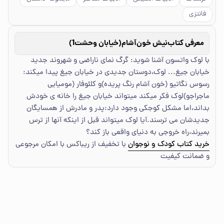
فانتزی
معرفی کتاب
نیش خون‌آشام(خیابان وحشت1)
با لوک واتسون آشنا شوید: گرگ نمای ناراضی و شهروند جدید
خیابان جیغ... لوک،دوستان جدیدی در خیابان جیغ پیدا میکند:
رسوس نگاتیو (خون آشام رنگ پریده)و کلئوفار (مومیایی
ماجراجو)لوک فکر میکند میتواند خیابان جیغ را خانه ی خودش
بداند،اما مشکل کوجکی وجود دارد:پدر و مادرش از همسایگان
جدیدشان می ترسند.آیا لوک میتواند قبل از اینکه آنها از ترس
بمیرند،راه خروجی به دنیای واقعی باز کند؟
خرید کتاب کودک و نوجوان
با تخفیف از ریباکس با امکان مرجوعی
و ضمانت کیفیت