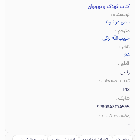
کتاب کودک و نوجوان
نویسنده
:
تامی دونبوند
مترجم
:
حبیب‌الله لزگی
ناشر
:
ذکر
قطع
:
رقعی
تعداد صفحات
:
142
شابک
:
9789643074555
وضعیت کتاب
:
-
ترسناک
ادبیات انگلیس
ادبیات معاصر
مجموعه داستان