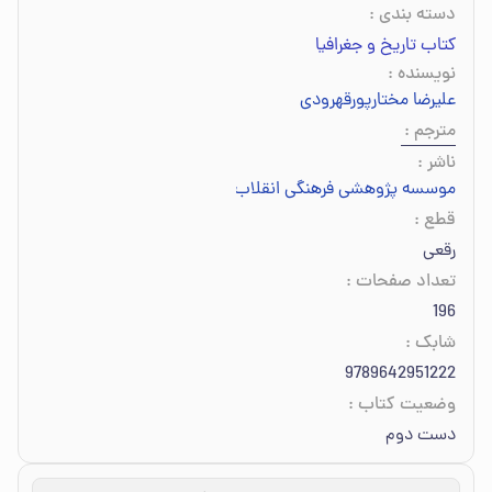
دسته بندی
:
کتاب تاریخ و جغرافیا
نویسنده
:
علیرضا مختارپور‌قهرودی
مترجم
:
ناشر
:
موسسه پژوهشی فرهنگی انقلاب اسلامی
قطع
:
رقعی
تعداد صفحات
:
196
شابک
:
9789642951222
وضعیت کتاب
:
دست دوم