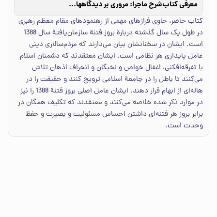
معرفی کتاب
شرح ماجرا: مروری بر دیدگاههای حضرت آیت‌الله العظمی سیدعلی خامنه‌ای (مدظله‌العالی) رهبر معظم انقلاب اسلامی پیرامون فتنه سال 1388
کتاب حاضر، حاوی فرازهای مهمی از رهنمودهای مقام معظم رهبری
در طول یک سال گذشته دربارة بروز فتنة سازمان‌یافتة سال 1388
است. ایشان در سخنانشان بیان می‌دارند که مردم‌سالاری دینی
عامل پایداری هر نظامی است. ایشان معتقدند که دشمنان اسلام
با تفرقه‌افکنی، اغفال خواص و نخبگان و انحراف اذهان تلاش
می‌کنند تا باطل را در جامعة اسلامی ترویج کنند و حقیقت را در
هاله‌ای از ابهام قرار دهند. ایشان عامل اصلی بروز فتنة 1388 را نیز
در موارد ذکر شده خلاصه می‌کنند و معتقدند که تکلیف همگان در
برابر بروز هر فتنه‌ای داشتن احساس مسئولیت و بصیرت و حفظ
وحدت است.