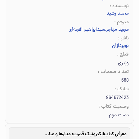
نویسنده
:
محمد رشید
مترجم
:
مجید مهاجر
,
سیدابراهیم افجه‌ای
ناشر
:
نوپردازان
قطع
:
وزیری
تعداد صفحات
:
688
شابک
:
964672423
وضعیت کتاب
:
دست دوم
معرفی کتاب
الکترونیک قدرت: مدارها و عناصر و کاربردها