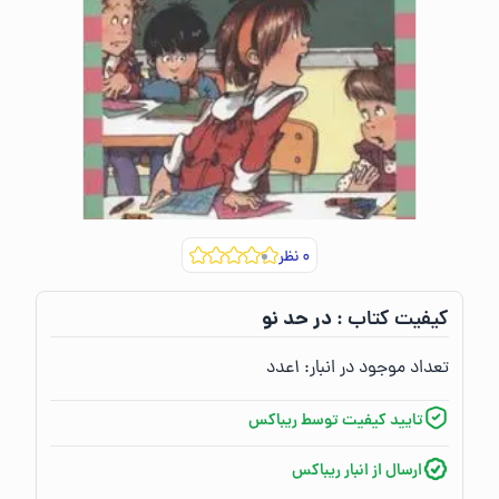
۰
نظر
در حد نو
کیفیت کتاب :‌
تعداد موجود در انبار:‌
۱
عدد
تایید کیفیت توسط ریباکس
ارسال از انبار ریباکس