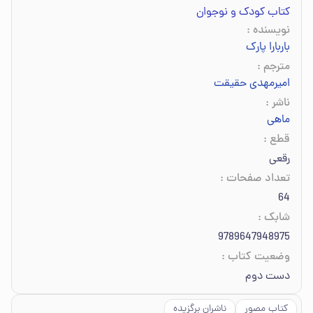
کتاب کودک و نوجوان
نویسنده
:
باربارا پارک
مترجم
:
امیرمهدی حقیقت
ناشر
:
ماهی
قطع
:
رقعی
تعداد صفحات
:
64
شابک
:
9789647948975
وضعیت کتاب
:
دست دوم
کتاب مصور
ناشران برگزیده