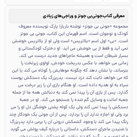
معرفی کتاب
جونی‌بی جونز و وراجی‌های زیادی
مجموعه «جونی بی جونز» نوشته باربارا پارک نویسنده معروف
کودک و نوجوان است. اسم قهرمان این کتاب، جونی بی جونز
است. «بی» اول اسم «بئاتریس» است ولی او از بئاتریس خوشش
نمی آید و فقط از بی خوشش می آید. او دخترک کودکستانی و
بسیار شیطان است و همیشه ماجراهای جدید درست می کند.
زمانی می خواهد با عکس بدریخت خودش، لولوی زیرتخت را
بترساند، یا نشان دهد که چگونه موهایش را کوتاه می کند یا این
که می خواهد ثابت کند دزد نیست. پدربزرگ یک دستکش پوست
سیاه به او هدیه داده است. او هنگام بازی آن را زیر درخت می
گذارد. پس از بازی آن را پیدا نمی کند به دنبالش همه جا از جمله
جعبه امانت و وسایل گم شده را جستجو می کند. او در جعبه
دستکش را پیدا نمی کند ولی یک کوله پشتی خوشگل دل او را می
برد ولی او اجازه ندارد آن را بردارد. پس از آن جونی یک خودکار چند
رنگ پیدا می کند با وجود کشمکش درونی آن را برمی دارد پدربزرگ
با شنیدن ماجرای دستکش، داستانی را درباره کیف پولش می گوید
و او تصمیم می گیرد که دزد نباشد. او دستکش را دست دختر