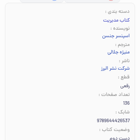
دسته بندی
:
کتاب مدیریت
نویسنده
:
اسپنسر جنسن
مترجم
:
منیژه جلالی
ناشر
:
شرکت نشر البرز
قطع
:
رقعی
تعداد صفحات
:
136
شابک
:
9789644426537
وضعیت کتاب
:
دست دوم