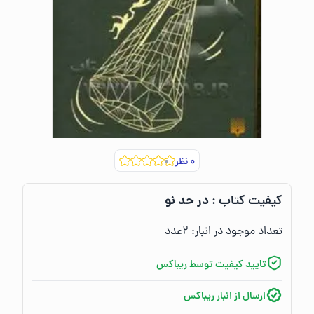
۰
نظر
در حد نو
کیفیت کتاب :‌
تعداد موجود در انبار:‌
۲
عدد
تایید کیفیت توسط ریباکس
ارسال از انبار ریباکس