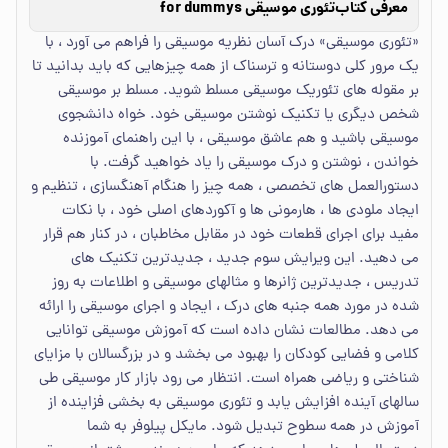
معرفی کتاب
تئوری موسیقی for dummys
«تئوری موسیقی» درک آسان نظریه موسیقی را فراهم می آورد ، با
یک مرور کلی دوستانه و ترسناک از همه چیزهایی که باید بدانید تا
بر مقوله های تئوریک موسیقی مسلط شوید. مسلط بر موسیقی
شخص دیگری یا تکنیک نوشتن موسیقی خود. خواه دانشجوی
موسیقی باشید و هم عاشق موسیقی ، با این راهنمای آموزنده
خواندن ، نوشتن و درک موسیقی را یاد خواهید گرفت. با
دستورالعمل های تخصصی ، همه چیز را هنگام آهنگسازی ، تنظیم و
ایجاد ملودی ها ، هارمونی ها و آکوردهای اصلی خود ، با نکات
مفید برای اجرای قطعات خود در مقابل مخاطبان ، در کنار هم قرار
می دهید. این ویرایش سوم جدید ، جدیدترین تکنیک های
تدریس ، جدیدترین ژانرها و مثالهای موسیقی و اطلاعات به روز
شده در مورد همه جنبه های درک ، ایجاد و اجرای موسیقی را ارائه
می دهد. مطالعات نشان داده است که آموزش موسیقی توانایی
کلامی و فضایی کودکان را بهبود می بخشد و در بزرگسالان با مزایای
شناختی و ریاضی همراه است. انتظار می رود بازار کار موسیقی طی
سالهای آینده افزایش یابد و تئوری موسیقی به بخشی فزاینده از
آموزش در همه سطوح تبدیل شود. مایکل پیلوفر به شما