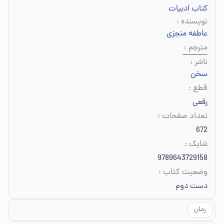
کتاب ادبیات
نویسنده
:
عاطفه منجزی
مترجم
:
ناشر
:
سخن
قطع
:
رقعی
تعداد صفحات
:
672
شابک
:
9789643729158
وضعیت کتاب
:
دست دوم
رمان