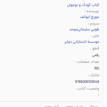
کتاب کودک و نوجوان
نویسنده
:
جورج ایوانف
مترجم
:
طوبی سلیمانی‌موحد
ناشر
:
موسسه انتشاراتی دوایر
قطع
:
رقعی
تعداد صفحات
:
160
شابک
:
9786006103648
وضعیت کتاب
:
-
ترسناک
ادبیات معاصر
کتاب مصور