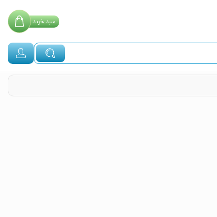
سبد
خرید