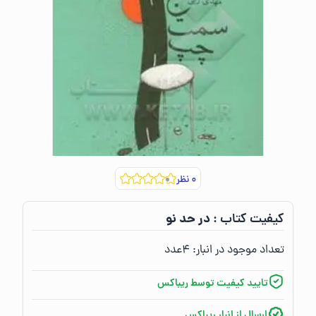
۰
نظر
در حد نو
کیفیت کتاب :‌
تعداد موجود در انبار:‌
۴
عدد
تایید کیفیت توسط ریباکس
ارسال از انبار ریباکس