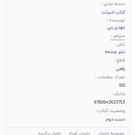
دسته بندی
:
کتاب ادبیات
نویسنده
:
مهدی ربی
مترجم
:
ناشر
:
نشر چشمه
قطع
:
رقعی
تعداد صفحات
:
100
شابک
:
9789643623753
وضعیت کتاب
:
دست دوم
مجموعه داستان
داستان کوتاه
ناشران برگزیده