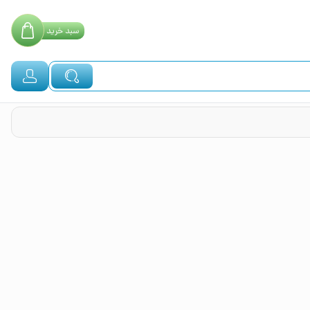
سبد
خرید