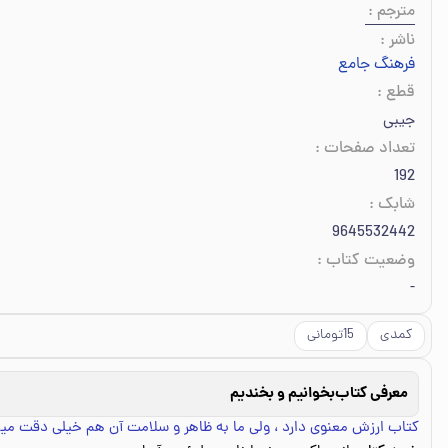
مترجم
:
ناشر
:
فرهنگ جامع
قطع
:
جیبی
تعداد صفحات
:
192
شابک
:
9645532442
وضعیت کتاب
:
-
کمدی
15تومانی
معرفی کتاب
بخوانیم و بخندیم
کتاب ارزش معنوی دارد ، ولی ما به ظاهر و سلامت آن هم خیلی دقت میک