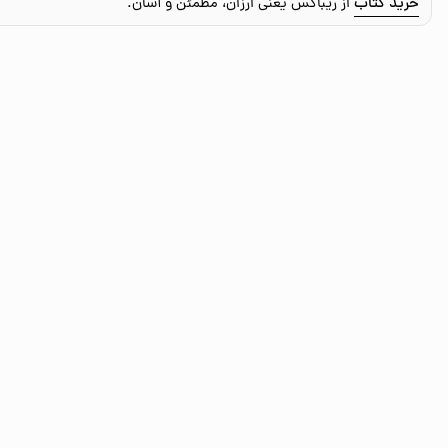
خرید کتاب
از ریباکس یعنی ارزان، مطمئن و آسان.